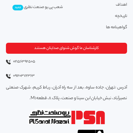
اهداف
شعب پی یو صنعت نظری
جدید
تاریخچه
گواهینامه ها
کارشناسان ما گوش شنوای صدایتان هستند
02156392505
09120372363
آدرس :تهران، جاده ساوه، بعد از سه راه آدران، رباط کریم، شهرک صنعتی
نصیرآباد، نبش خیابان ابن سینا و صنعت، پلاک 8، قطعه M1.