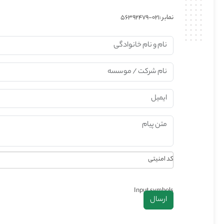
نمابر :
021-56392479
کد امنیتی
Input symbols