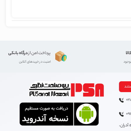
الا
پرداخت امن از
درگاه بانکی
موجود
امنیت در خریدهای آنلاین
تند
02
09
 آدران،