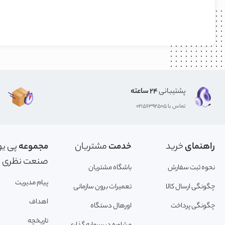
پشتیبانی
24 ساعته
تماس با 02156392505
راهنمای
خرید
خدمت
مشتریان
مجموعه
پی یو
صنعت نظری
نحوه ثبت سفارش
باشگاه مشتریان
پیام مدیریت
چگونگی ارسال کالا
تعمیرات برون سازمانی
اهداف
چگونگی پرداخت
اورهال دستگاه
تاریخچه