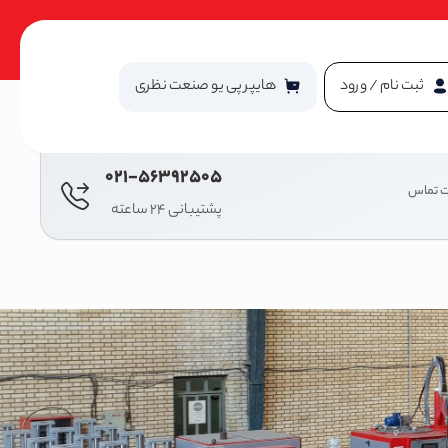
ثبت نام / ورود
هایپر پی یو صنعت نظری
021-56392505
ت تماس
پشتیبانی 24 ساعته