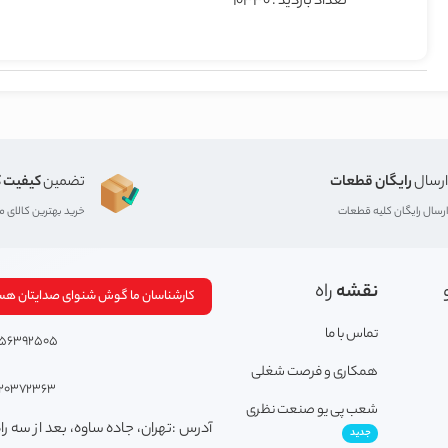
تعداد بازدید : 10330
ارسال
رایگان قطعات
تضمین
کیفیت ک
ارسال رایگان کلیه قطعات
خرید بهترین کالای 
نقشه
راه
کارشناسان ما گوش شنوای صدایتان هس
تماس با ما
156392505
همکاری و فرصت شغلی
120372363
شعب پی یو صنعت نظری
آدرس :تهران، جاده ساوه، بعد از سه راه
جدید