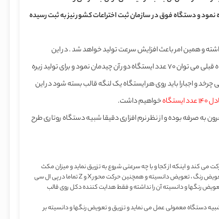
ه نمود و دستگاه فوق در سازمان ثبت اختراعات کشور نیز به ثبت رسیده
شته و همین امر باعث افزایش سرعت تولید خواهد شد . در این
دستگاه با بلندتر کردن دکل و با همان اندازه شلنگ های دستگاه قبلی می توان 70 عدد ایستگاه دور آن چیدمان نمود و برای تولید زیره
چرخد و اجبارا باید روی هر ایستگاه یک لنگه قالب بسته شود در این
عدد ایستگاه
خواهیم داشت.
ن به صرفه بوده و از نظر نرم افزاری دقیقا شبیه دستگاه روتاری طرح
 می کند و اینکه از کجا و با چه سرعتی شروع به تزریق نماید و میزان مکث
س و تعویض رنگ ، تعویض دانسیته و همچنین حرکت محور
X
و
Z
تماما در پی ال سی
تعویض رنگها و دانسیته آن را نداشته و فقط هدایت کننده دکل روی قالب
یه دستگاه معمولی عمل می نماید و تزریق و تعویض رنگها و دانسیته بر