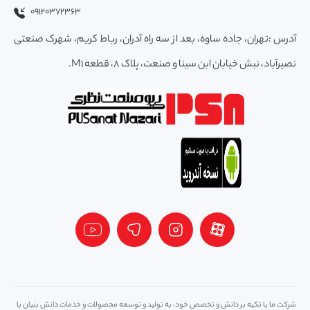
09120372363
آدرس :تهران، جاده ساوه، بعد از سه راه آدران، رباط کریم، شهرک صنعتی
نصیرآباد، نبش خیابان ابن سینا و صنعت، پلاک 8، قطعه M1.
شرکت ما با تکیه بر دانش و تخصص خود، به تولید و توسعه محصولات و خدمات دانش بنیان با