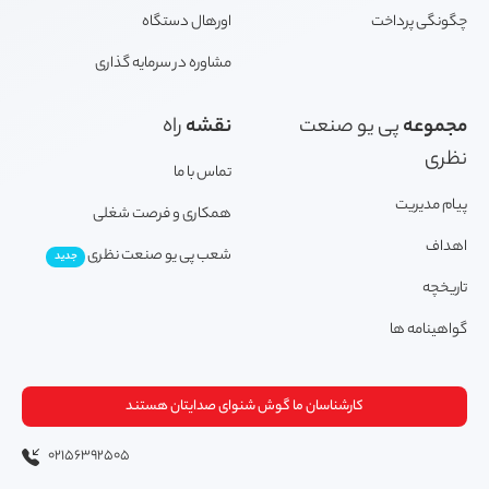
چگونگی پرداخت
اورهال دستگاه
مشاوره در سرمایه گذاری
مجموعه
پی یو صنعت
نقشه
راه
نظری
تماس با ما
پیام مدیریت
همکاری و فرصت شغلی
اهداف
شعب پی یو صنعت نظری
جدید
تاریخچه
گواهینامه ها
کارشناسان ما گوش شنوای صدایتان هستند
02156392505