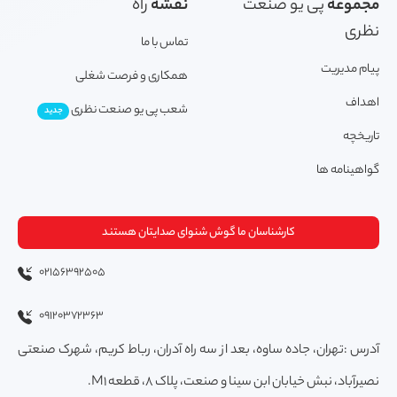
مجموعه
پی یو صنعت
نقشه
راه
نظری
تماس با ما
پیام مدیریت
همکاری و فرصت شغلی
اهداف
شعب پی یو صنعت نظری
جدید
تاریخچه
گواهینامه ها
کارشناسان ما گوش شنوای صدایتان هستند
02156392505
09120372363
آدرس :تهران، جاده ساوه، بعد از سه راه آدران، رباط کریم، شهرک صنعتی
نصیرآباد، نبش خیابان ابن سینا و صنعت، پلاک 8، قطعه M1.