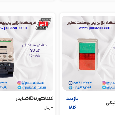
بازدید
کنتاکتورD18اشنایدر
یکی
1816
0 ریال