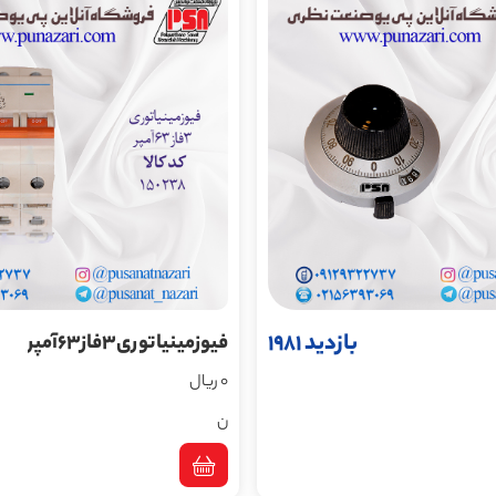
بازدید 1981
فیوزمینیاتوری3فاز63آمپر
0 ریال
ن