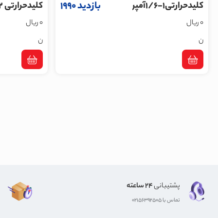
بازدید 1990
کلیدحرارتی1-1/6آمپر
کلیدحرارتی 4002-5
0 ریال
0 ریال
ن
ن
پشتیبانی
24 ساعته
تماس با 02156392505