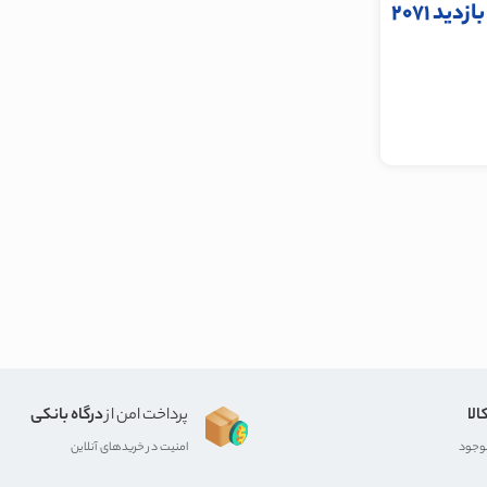
بازدید 2071
الا
پرداخت امن از
درگاه بانکی
موجود
امنیت در خریدهای آنلاین