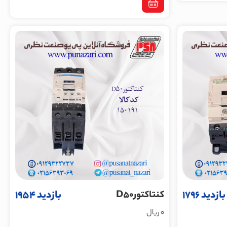
بازدید 1796
بازدید 1954
کنتاکتورD50
0 ریال