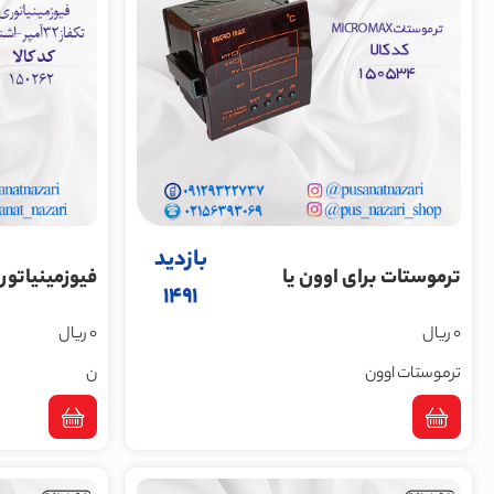
بازدید
ترموستات برای ا‌وون یا
1491
گرمخانه
اشنایدر
0 ریال
0 ریال
ترموستات اوون
ن