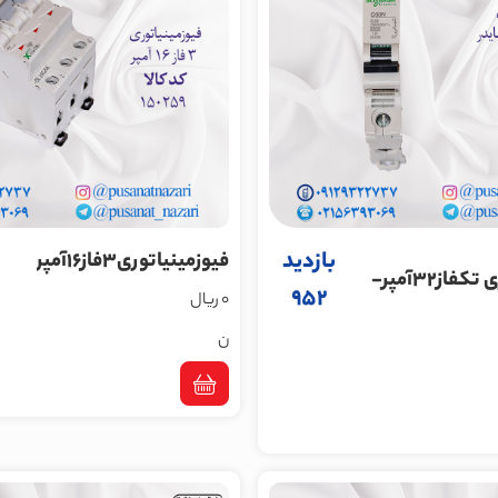
بازدید
فیوزمینیاتوری3فاز16آمپر
فیوزمینیاتوری تکفاز32آمپر-
952
0 ریال
ن