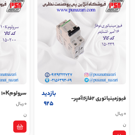
بازدید
سرولوم10K
فیوزمینیاتوری 2فاز16آمپر-
925
0 ریال
اشنایدر
0 ریال
ن
ن