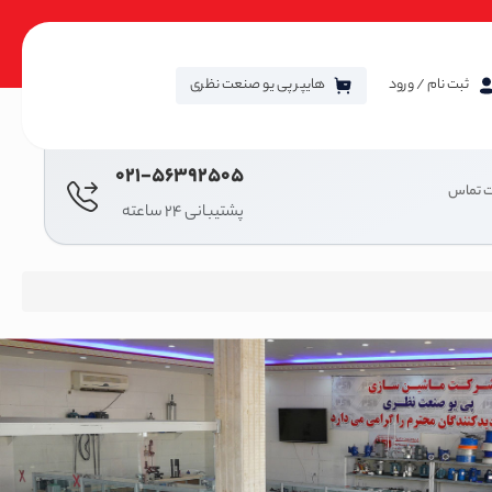
ثبت نام / ورود
هایپر پی یو صنعت نظری
021-56392505
ت تماس
پشتیبانی 24 ساعته