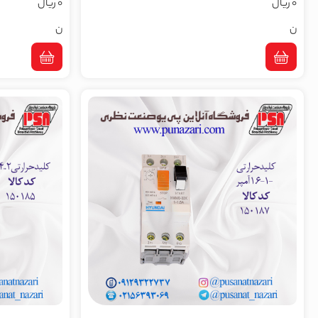
0 ریال
0 ریال
ن
ن