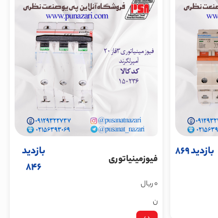
بازدید 869
بازدید
فیوزمینیاتوری
846
3فاز20آمپرلگرند
0 ریال
ن