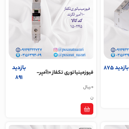
بازدید 875
بازدید
فیوزمینیاتوری تکفاز 10آمپر-
891
لگرند
0 ریال
ن