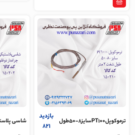
بازدید
ترموکوپلPT100سایز8-50طول
شاسی پلاست
821
شفت2متر
چراغداردوقلو