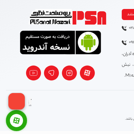
تند
02
09
 آدران،
، نبش