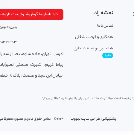
نقشه
راه
کارشناسان ما گوش شنوای صدایتان هس
تماس با ما
156392505
همکاری و فرصت شغلی
120372363
شعب پی یو صنعت نظری
آدرس :تهران، جاده ساوه، بعد از سه راه
جدید
رباط کریم، شهرک صنعتی نصیرآباد
خیابان ابن سینا و صنعت، پلاک 8، قطعه M1.
 و توسعه محصولات و خدمات دانش بنیان با ارزش افزوده بالا می پردازد
پشتیبانی: طراحی سایت نیووب
2024 © - تمامی حقوق مادی و معنوی محفوظ می باشد.