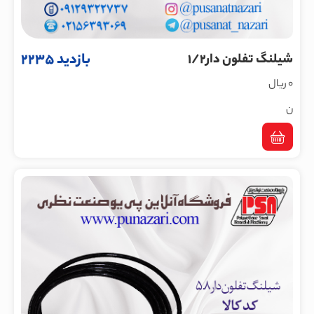
بازدید 2235
شیلنگ تفلون دار1/2
0 ریال
ن