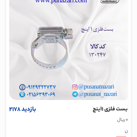
بازدید 2178
بست فلزی 1اینچ
0 ریال
ن