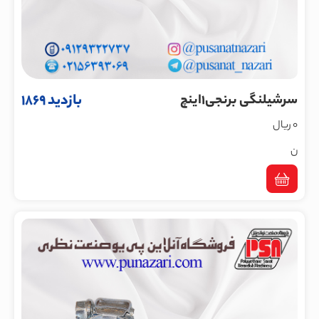
بازدید 1869
سرشیلنگی برنجی1اینچ
0 ریال
ن