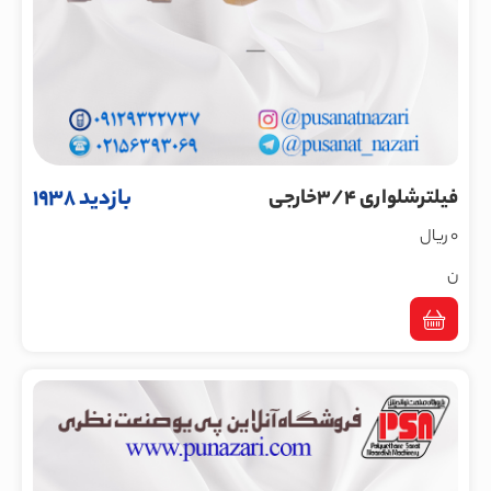
بازدید 1938
فیلترشلواری 3/4خارجی
0 ریال
ن