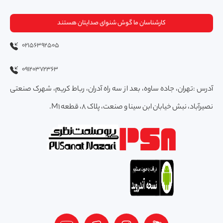
کارشناسان ما گوش شنوای صدایتان هستند
02156392505
09120372363
آدرس :تهران، جاده ساوه، بعد از سه راه آدران، رباط کریم، شهرک صنعتی
نصیرآباد، نبش خیابان ابن سینا و صنعت، پلاک 8، قطعه M1.