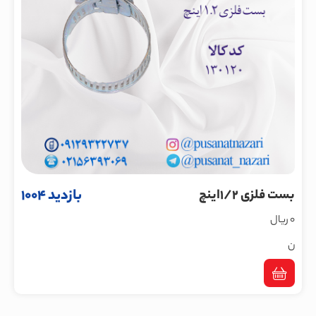
بازدید 1004
بست فلزی 1/2اینچ
0 ریال
ن