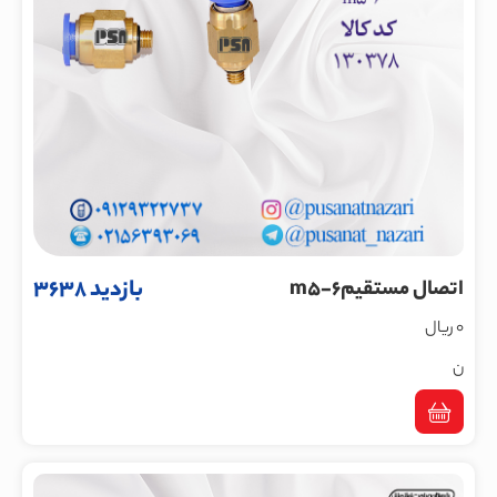
بازدید 3638
اتصال مستقیمm5-6
0 ریال
ن