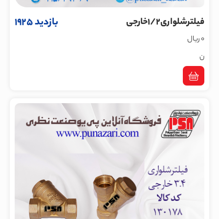
بازدید 1925
فیلترشلواری1/2خارجی
0 ریال
ن