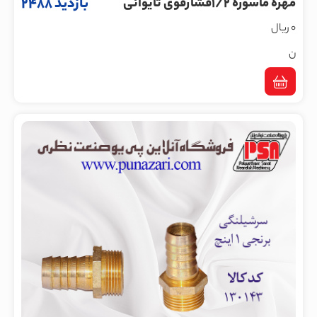
بازدید 2488
مهره ماسوره 1/2فشارقوی تایوانی
0 ریال
ن