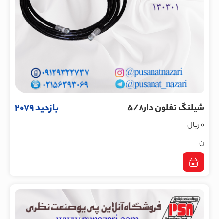
بازدید 2079
شیلنگ تفلون دار5/8
0 ریال
ن