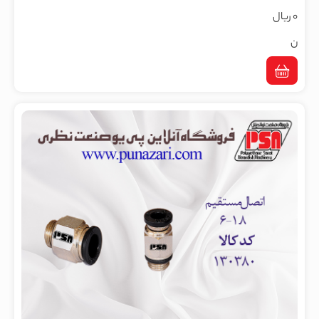
0 ریال
ن