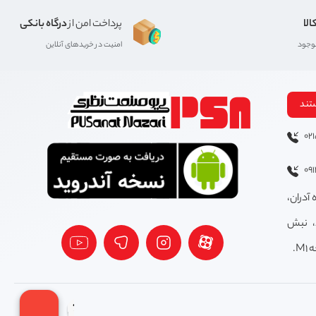
الا
پرداخت امن از
درگاه بانکی
موجود
امنیت در خریدهای آنلاین
تند
02
09
 آدران،
، نبش