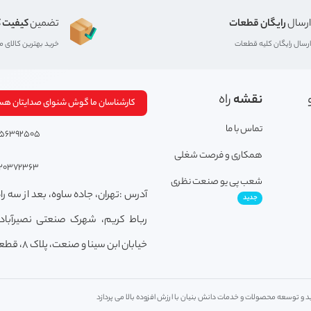
ارسال
رایگان قطعات
تضمین
کیفیت ک
ارسال رایگان کلیه قطعات
خرید بهترین کالای 
نقشه
راه
کارشناسان ما گوش شنوای صدایتان هس
تماس با ما
156392505
همکاری و فرصت شغلی
120372363
شعب پی یو صنعت نظری
آدرس :تهران، جاده ساوه، بعد از سه راه
جدید
رباط کریم، شهرک صنعتی نصیرآباد
خیابان ابن سینا و صنعت، پلاک 8، قطعه M1.
 و توسعه محصولات و خدمات دانش بنیان با ارزش افزوده بالا می پردازد