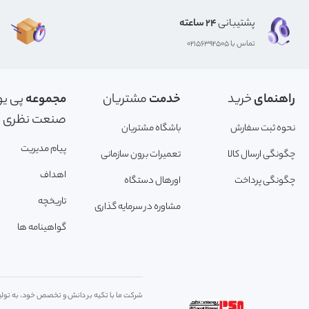
پشتیبانی
24 ساعته
تماس با 02156392505
راهنمای
خرید
خدمت
مشتریان
مجموعه
پی یو
صنعت نظری
نحوه ثبت سفارش
باشگاه مشتریان
پیام مدیریت
چگونگی ارسال کالا
تعمیرات برون سازمانی
اهداف
چگونگی پرداخت
اورهال دستگاه
تاریخچه
مشاوره در سرمایه گذاری
گواهینامه ها
شرکت ما با تکیه بر دانش و تخصص خود، به تولید