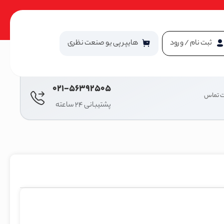
ثبت نام / ورود
هایپر پی یو صنعت نظری
021-56392505
ت تماس
پشتیبانی 24 ساعته