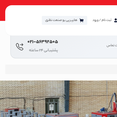
ثبت نام / ورود
هایپر پی یو صنعت نظری
021-56392505
ت تماس
پشتیبانی 24 ساعته