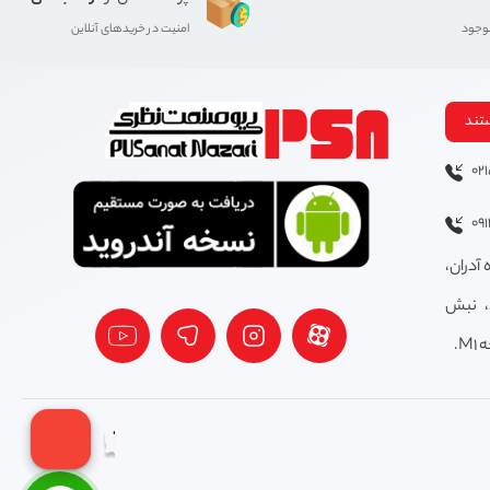
موجود
امنیت در خریدهای آنلاین
تند
02
09
 آدران،
، نبش