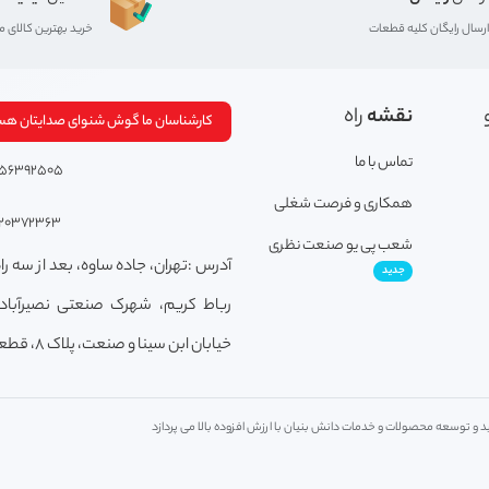
ارسال رایگان کلیه قطعات
خرید بهترین کالای 
نقشه
راه
کارشناسان ما گوش شنوای صدایتان هس
تماس با ما
156392505
همکاری و فرصت شغلی
120372363
شعب پی یو صنعت نظری
آدرس :تهران، جاده ساوه، بعد از سه راه
جدید
رباط کریم، شهرک صنعتی نصیرآباد
خیابان ابن سینا و صنعت، پلاک 8، قطعه M1.
 و توسعه محصولات و خدمات دانش بنیان با ارزش افزوده بالا می پردازد