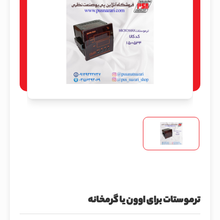
ترموستات برای ا‌وون یا گرمخانه