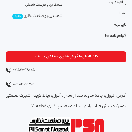
پیام مدیریت
همکاری و فرصت شغلی
اهداف
شعب پی یو صنعت نظری
جدید
تاریخچه
گواهینامه ها
کارشناسان ما گوش شنوای صدایتان هستند
02156392505
09120372363
آدرس :تهران، جاده ساوه، بعد از سه راه آدران، رباط کریم، شهرک صنعتی
نصیرآباد، نبش خیابان ابن سینا و صنعت، پلاک 8، قطعه M1.