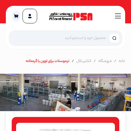
خانه
فروشگاه
الکتریکال
ترموستات برای ا‌وون یا گرمخانه