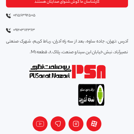
کارشناسان ما گوش شنوای صدایتان هستند
02156392505
09120372363
آدرس :تهران، جاده ساوه، بعد از سه راه آدران، رباط کریم، شهرک صنعتی
نصیرآباد، نبش خیابان ابن سینا و صنعت، پلاک 8، قطعه M1.