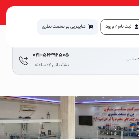
ثبت نام / ورود
هایپر پی یو صنعت نظری
021-56392505
ت تماس
پشتیبانی 24 ساعته