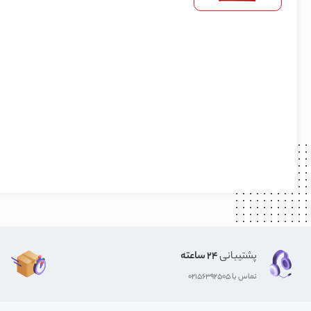
پشتیبانی
24 ساعته
تماس با 02156392505