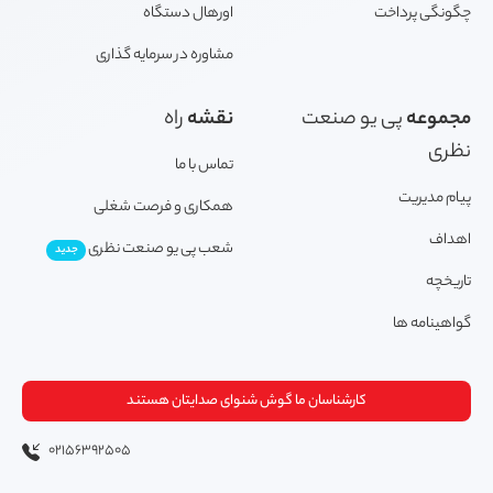
چگونگی پرداخت
اورهال دستگاه
مشاوره در سرمایه گذاری
مجموعه
پی یو صنعت
نقشه
راه
نظری
تماس با ما
پیام مدیریت
همکاری و فرصت شغلی
اهداف
شعب پی یو صنعت نظری
جدید
تاریخچه
گواهینامه ها
کارشناسان ما گوش شنوای صدایتان هستند
02156392505