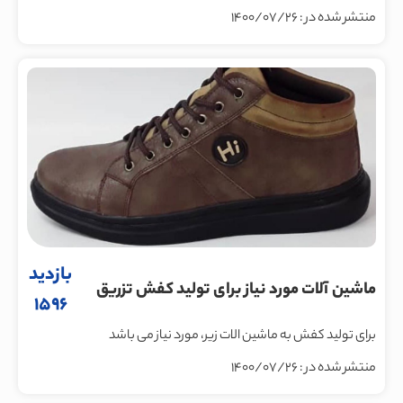
منتشر شده در : 1400/07/26
بازدید
ماشين آلات مورد نياز براى توليد كفش تزريق
1596
مستقيم يا كفش سازى و زیره کفش
برای تولید کفش به ماشین الات زیر، مورد نیاز می باشد
منتشر شده در : 1400/07/26