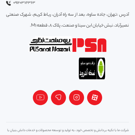
09120372363
آدرس :تهران، جاده ساوه، بعد از سه راه آدران، رباط کریم، شهرک صنعتی
نصیرآباد، نبش خیابان ابن سینا و صنعت، پلاک 8، قطعه M1.
شرکت ما با تکیه بر دانش و تخصص خود، به تولید و توسعه محصولات و خدمات دانش بنیان با