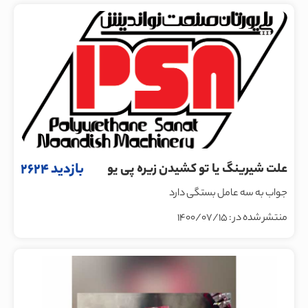
بازدید 2624
علت شيرينگ يا تو كشيدن زيره پى يو
جواب به سه عامل بستگى دارد
منتشر شده در : 1400/07/15